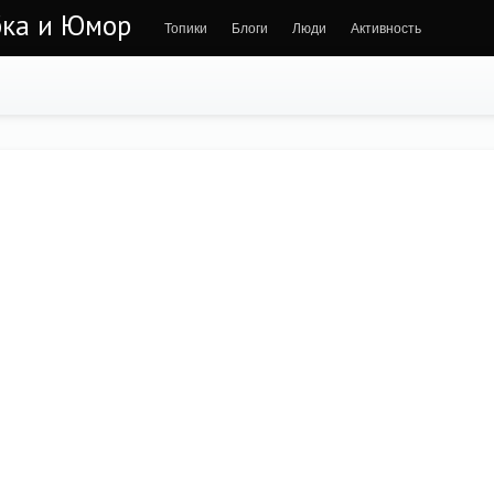
бка и Юмор
Топики
Блоги
Люди
Активность