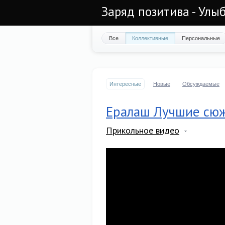
Заряд позитива - Улы
Все
Коллективные
Персональные
Интересные
Новые
Обсуждаемые
Ералаш Лучшие сю
Прикольное видео