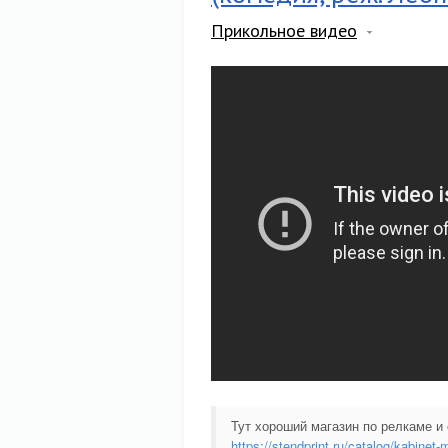
Прикольное видео
Тут хороший магазин по релкаме и
https://stendprint.ru/catalog/kabinet-