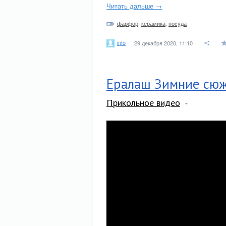
Читать дальше →
фарфор
,
керамика
,
посуда
info
29 декабря 2020, 11:10
Ералаш Зимние сю
Прикольное видео