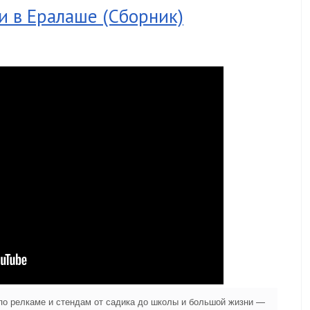
и в Ералаше (Сборник)
по релкаме и стендам от садика до школы и большой жизни —