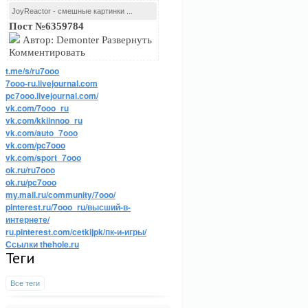
JoyReactor - смешные картинки ...
Пост №6359784
Автор: Demonter Развернуть
Комментировать
t.me/s/ru7ooo
7ooo-ru.livejournal.com
pc7ooo.livejournal.com/
vk.com/7ooo_ru
vk.com/kkiinnoo_ru
vk.com/auto_7ooo
vk.com/pc7ooo
vk.com/sport_7ooo
ok.ru/ru7ooo
ok.ru/pc7ooo
my.mail.ru/community/7ooo/
pinterest.ru/7ooo_ru/высший-в-
интернете/
ru.pinterest.com/cetkijpk/пк-и-игры/
Ссылки thehole.ru
Теги
Все теги