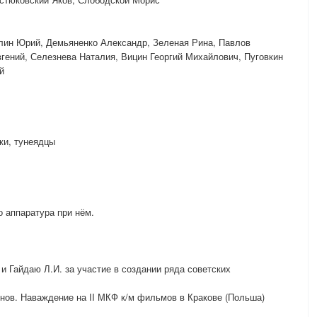
улин Юрий, Демьяненко Александр, Зеленая Рина, Павлов
гений, Селезнева Наталия, Вицин Георгий Михайлович, Пуговкин
й
ки, тунеядцы
о аппаратура при нём.
 Гайдаю Л.И. за участие в создании ряда советских
нов. Наваждение на II МКФ к/м фильмов в Кракове (Польша)