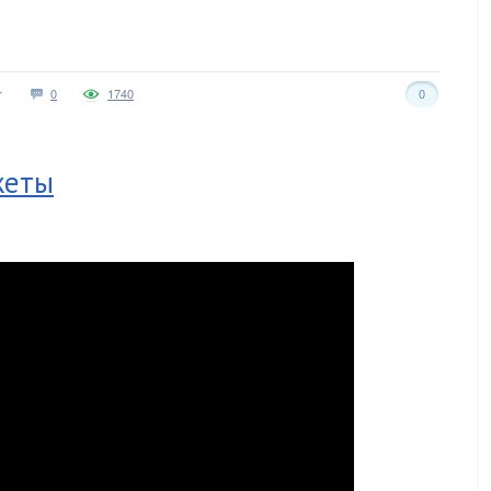
0
1740
0
жеты