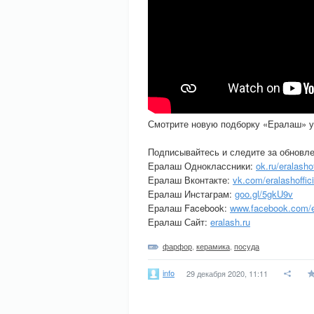
Смотрите новую подборку «Ералаш» у
Подписывайтесь и следите за обновл
Ералаш Одноклассники:
ok.ru/eralashof
Ералаш Вконтакте:
vk.com/eralashoffici
Ералаш Инстаграм:
goo.gl/5gkU9v
Ералаш Facebook:
www.facebook.com/er
Ералаш Сайт:
eralash.ru
фарфор
,
керамика
,
посуда
info
29 декабря 2020, 11:11