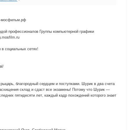
о-мосфильм.рф
ндой профессионалов Группы компьютерной графики
.mosfilm.ru
 в социальных сетях!
al/
рыцарь, благородный сердцем и поступками. Шурик в два счета
расхищения склад и сдаст все экзамены! Потому что Шурик —
ледних пятидесяти лет, каждый кадр похождений которого знает
остюковский Яков, Слободской Морис