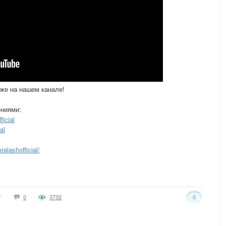
же на нашем канале!
ениями:
ficial
al
alashofficial/
0
3732
0