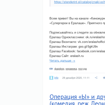
https://stendprint.pl/catalog/znaki-o
Всем привет! Вы на канале «Киножур
«Супергерои в Ералаше». Приятного п
Подписывайтесь и следите за обновл
Ералаш Одноклассники: ok.ru/eralashoff
Ералаш Вконтакте: vk.com/eralashoffici
Ералаш Инстаграм: goo.gl/5gkU9v
Ералаш Facebook: facebook.com/eralasho
Ералаш Сайт: eralash.ru
Читать дальше →
фарфор
,
керамика
,
посуда
info
29 декабря 2020, 11:11
Операция «Ы» и др
(комедия, реж. Леон