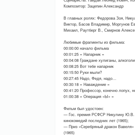
Композитор: Зацепин Александр
В главных ролях: Федорова Зоя, Ник
Виктор, Басов Владимир, Моргунов Ев
Михаил, Раутберг В., Смирнов Алексе
Любимые фрагменты из фильма:
00:00:00 начало фильма
00:01:25 = Напарник =
00:04:08 Граждане хулиганы, алкоголи
00:08:25 Вот тебе напарник
00:15:50 Руки мыли?
00:27:45 Надо, Федя, надо…
00:30:18 = Наваждение =
00:41:20 Профессор, конечно лопух, н
01:00:38 = Операция «Ы» =
Фильм был удостоен:
— Гос. премия РСФСР Никулину Ю.В. и
кинокомедий последних лет (1965);
— Приз «Серебряный дракон Вавеля» 
(1965)