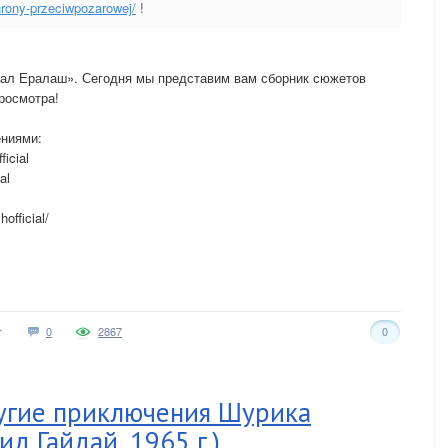
chrony-przeciwpozarowej/
!
нал Ералаш». Сегодня мы представим вам сборник сюжетов
росмотра!
ениями:
icial
al
fficial/
0
2867
0
угие приключения Шурика
ид Гайдай, 1965 г.)