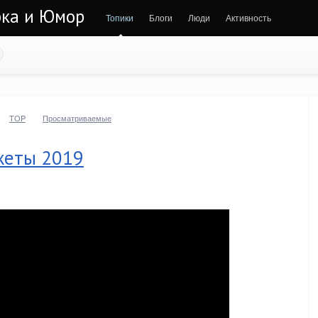
бка и Юмор
Топики
Блоги
Люди
Активность
TOP
Просматриваемые
жеты 2019