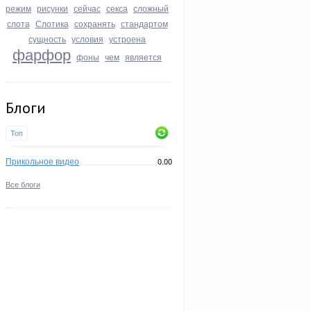
режим
рисунки
сейчас
секса
сложный
слота
Слотика
сохранять
стандартом
сущность
условия
устроена
фарфор
фоны
чем
является
Блоги
Топ
Прикольное видео
0.00
Все блоги