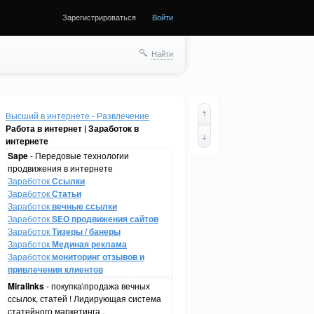
Зарегистрироваться
Войти
Найти
Высший в интернете - Развлечение
Работа в интернет | Заработок в
интернете
Sape
- Передовые технологии
продвижения в интернете
Заработок
Ссылки
Заработок
Статьи
Заработок
вечные ссылки
Заработок
SEO продвижения сайтов
Заработок
Тизеры / банеры
Заработок
Мединая реклама
Заработок
мониторинг отзывов и
привлечения клиентов
Miralinks
- покупка\продажа вечных
ссылок, статей ! Лидирующая система
статейного маркетинга .