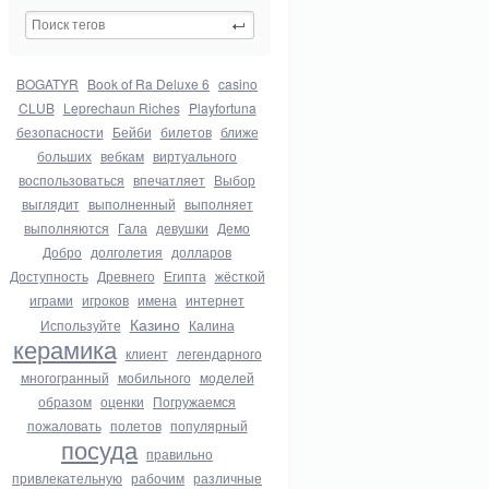
BOGATYR
Book of Ra Deluxe 6
casino
CLUB
Leprechaun Riches
Playfortuna
безопасности
Бейби
билетов
ближе
больших
вебкам
виртуального
воспользоваться
впечатляет
Выбор
выглядит
выполненный
выполняет
выполняются
Гала
девушки
Демо
Добро
долголетия
долларов
Доступность
Древнего
Египта
жёсткой
играми
игроков
имена
интернет
Казино
Используйте
Калина
керамика
клиент
легендарного
многогранный
мобильного
моделей
образом
оценки
Погружаемся
пожаловать
полетов
популярный
посуда
правильно
привлекательную
рабочим
различные