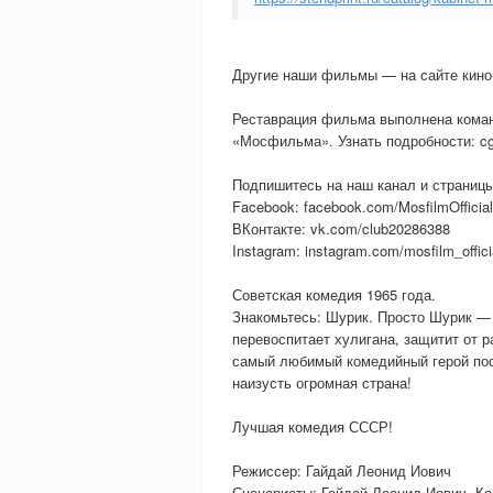
Другие наши фильмы — на сайте кин
Реставрация фильма выполнена кома
«Мосфильма». Узнать подробности: cg
Подпишитесь на наш канал и страницы
Facebook: facebook.com/MosfilmOfficial
ВКонтакте: vk.com/club20286388
Instagram: instagram.com/mosfilm_offici
Советская комедия 1965 года.
Знакомьтесь: Шурик. Просто Шурик — 
перевоспитает хулигана, защитит от 
самый любимый комедийный герой пос
наизусть огромная страна!
Лучшая комедия СССР!
Режиссер: Гайдай Леонид Иович
Сценаристы: Гайдай Леонид Иович, К