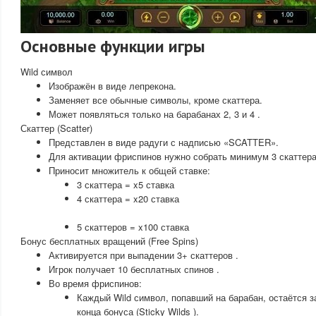
Основные функции игры
Wild символ
Изображён в виде лепрекона.
Заменяет все обычные символы, кроме скаттера.
Может появляться только на барабанах 2, 3 и 4 .
Скаттер (Scatter)
Представлен в виде радуги с надписью «SCATTER».
Для активации фриспинов нужно собрать минимум 3 скаттера
Приносит множитель к общей ставке:
3 скаттера = x5 ставка
4 скаттера = x20 ставка
5 скаттеров = x100 ставка
Бонус бесплатных вращений (Free Spins)
Активируется при выпадении 3+ скаттеров .
Игрок получает 10 бесплатных спинов .
Во время фриспинов:
Каждый Wild символ, попавший на барабан, остаётся 
конца бонуса (Sticky Wilds ).