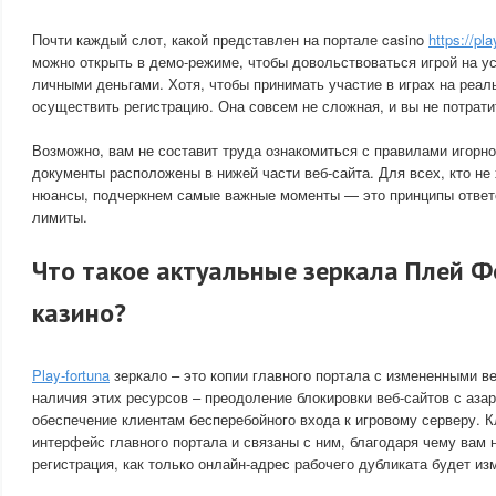
Почти каждый слот, какой представлен на портале casino
https://pla
можно открыть в демо-режиме, чтобы довольствоваться игрой на у
личными деньгами. Хотя, чтобы принимать участие в играх на реа
осуществить регистрацию. Она совсем не сложная, и вы не потрати
Возможно, вам не составит труда ознакомиться с правилами игорно
документы расположены в нижей части веб-сайта. Для всех, кто не 
нюансы, подчеркнем самые важные моменты — это принципы ответс
лимиты.
Что такое актуальные зеркала Плей Ф
казино?
Play-fortuna
зеркало – это копии главного портала с измененными 
наличия этих ресурсов – преодоление блокировки веб-сайтов с аза
обеспечение клиентам бесперебойного входа к игровому серверу.
интерфейс главного портала и связаны с ним, благодаря чему вам 
регистрация, как только онлайн-адрес рабочего дубликата будет из