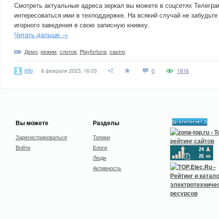
Смотреть актуальные адреса зеркал вы можете в соцсетях Телегра
интересоваться ими в техподдержке. На всякий случай не забудьте 
игорного заведения в свою записную книжку.
Читать дальше →
Демо
,
режим
,
слотов
,
Playfortuna
,
casino
info
6 февраля 2023, 16:03
0
1816
Вы можете
Разделы
Зарегистрироваться
Топики
Войти
Блоги
Люди
Активность