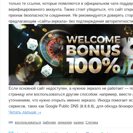
только те ссылки, которые появляются в официальном чате поддер
верифицированного аккаунта. Также стоит убедиться, что сайт отк
признак безопасности соединения. Не рекомендуется доверять сто
предлагающим «сайты-зеркала» без подтверждения авторитетности
Если основной сайт недоступен, а нужное зеркало не работает — п
страницу или воспользоваться другим способом: например, ввести 
уточнением, что нужно открыть именно зеркало. Иногда помогает и
сервисов, таких как Google Public DNS (8.8.8.8), для обхода блокиро
Читать дальше →
воспользоваться
,
рабочим
,
зеркалом
,
казино
,
Слотика