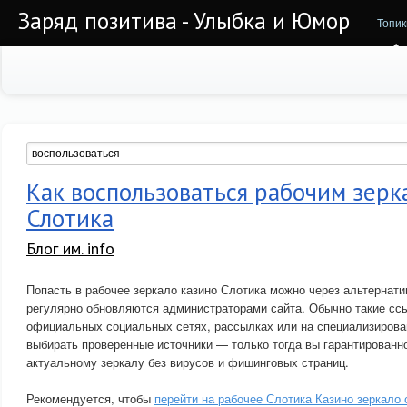
Заряд позитива - Улыбка и Юмор
Топик
Как воспользоваться рабочим зерк
Слотика
Блог им. info
Попасть в рабочее зеркало казино Слотика можно через альтернати
регулярно обновляются администраторами сайта. Обычно такие сс
официальных социальных сетях, рассылках или на специализиров
выбирать проверенные источники — только тогда вы гарантированно
актуальному зеркалу без вирусов и фишинговых страниц.
Рекомендуется, чтобы
перейти на рабочее Слотика Казино зеркало 