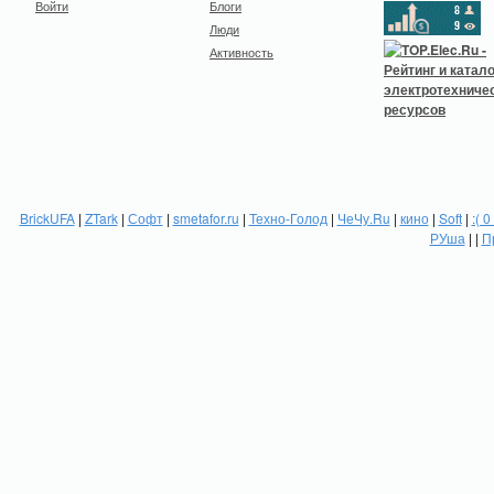
Войти
Блоги
Люди
Активность
BrickUFA
|
ZTark
|
Софт
|
smetafor.ru
|
Техно-Голод
|
ЧеЧу.Ru
|
кино
|
Soft
|
:( 0
РУша
| |
П