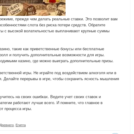
режиме, прежде чем делать реальные ставки. Это позволит вам
особенностями слота без риска потери средств. Обратите
оты с высокой волатильностью выплачивают крупные суммы
зино, такие как приветственные бонусы или бесплатные
ролл и получить дополнительные возможности для игры.
водимыми казино, где можно выиграть дополнительные призы.
ветственной игры. Не играйте под воздействием алкоголя или в
. Делайте перерывы в игре, чтобы сохранить ясность мышления
учитесь на своих ошибках. Ведите учет своих ставок и
атегии работают лучше всего. И помните, что главное в
от процесса игры.
Древнего
,
Египта