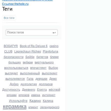
Ссылки thehole.ru
Теги
Все теги
BOGATYR
Book of Ra Deluxe 6
casino
CLUB
Leprechaun Riches
Playfortuna
безопасности
Бейби
билетов
ближе
больших
вебкам
виртуального
воспользоваться
впечатляет
Выбор
выглядит
выполненный
выполняет
выполняются
Гала
девушки
Демо
Добро
долголетия
долларов
Доступность
Древнего
Египта
жёсткой
играми
игроков
имена
интернет
Казино
Используйте
Калина
керамика
клиент
легендарного