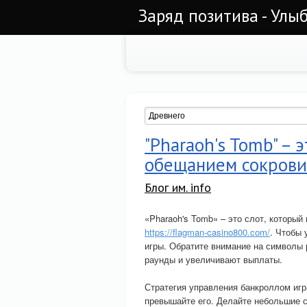
Заряд позитива - Улы
"Pharaoh's Tomb" – 
обещанием сокрови
Блог им. info
«Pharaoh's Tomb» – это слот, который
https://flagman-casino800.com/
. Чтобы 
игры. Обратите внимание на символы 
раунды и увеличивают выплаты.
Стратегия управления банкроллом игр
превышайте его. Делайте небольшие с