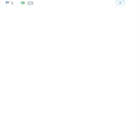
0
979
0