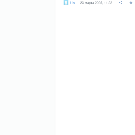
info
23 марта 2025, 11:22