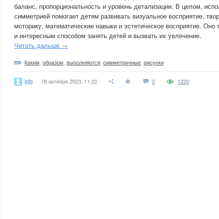
баланс, пропорциональность и уровень детализации. В целом, испо
симметрией помогает детям развивать визуальное восприятие, тво
моторику, математические навыки и эстетическое восприятие. Оно
и интересным способом занять детей и вызвать их увлечение.
Читать дальше →
Каким
,
образом
,
выполняются
,
симметричные
,
рисунки
info
18 октября 2023, 11:22
0
1220