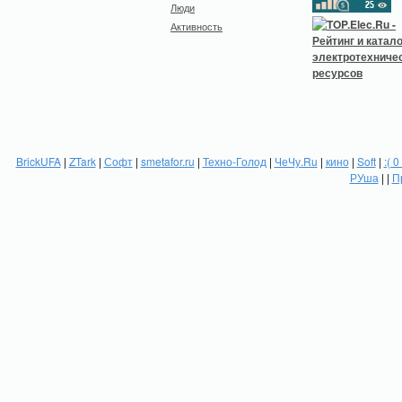
Люди
Активность
BrickUFA
|
ZTark
|
Софт
|
smetafor.ru
|
Техно-Голод
|
ЧеЧу.Ru
|
кино
|
Soft
|
:( 0
РУша
| |
П