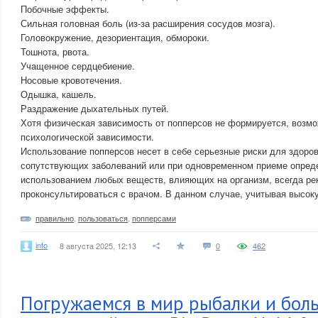
Побочные эффекты.
Сильная головная боль (из-за расширения сосудов мозга).
Головокружение, дезориентация, обмороки.
Тошнота, рвота.
Учащенное сердцебиение.
Носовые кровотечения.
Одышка, кашель.
Раздражение дыхательных путей.
Хотя физическая зависимость от попперсов не формируется, возмо
психологической зависимости.
Использование попперсов несет в себе серьезные риски для здоров
сопутствующих заболеваний или при одновременном приеме опред
использованием любых веществ, влияющих на организм, всегда ре
проконсультироваться с врачом. В данном случае, учитывая высоку
правильно
,
пользоваться
,
попперсами
info
8 августа 2025, 12:13
0
462
Погружаемся в мир рыбалки и бол