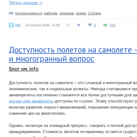
Читать дальше →
воспользоваться
,
рабочим
,
зеркалом
,
казино
,
Слотика
info
23 апреля 2026, 14:22
0
310
Доступность полетов на самолете 
и многогранный вопрос
Блог им. info
Доступность полетов на самолете – это сложный и многогранный в
экономические, так и социальные аспекты. Некогда считавшиеся пр
авиаперелеты постепенно становятся все более доступными для ш
москва рим авиабилеты
доступны по ссылке. Этому способствуют 
включая развитие лоукост-авиакомпаний, повышение конкуренции н
снижение цен на авиатопливо.
Однако, несмотря на очевидный прогресс, говорить о полной досту
преждевременно. Стоимость билетов по-прежнему остается сущес