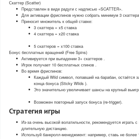
Скаттер (Scatter)
Представлен в виде радуги с надписью «SCATTER».
Для активации фриспинов нужно собрать минимум 3 скаттера
Приносит множитель к общей ставке:
3 скаттера = x5 ставка
4 скаттера = x20 ставка
5 скаттеров = x100 ставка
Бонус бесплатных вращений (Free Spins)
Активируется при выпадении 3+ скаттеров .
Игрок получает 10 бесплатных спинов .
Во время фриспинов:
Каждый Wild символ, попавший на барабан, остаётся 
конца бонуса (Sticky Wilds ).
Это значительно увеличивает шансы на крупный выиг
Возможен повторный запуск бонуса (re-trigger).
Стратегия игры
Из-за очень высокой волатильности, рекомендуется играть с 
длительную дистанцию.
Используй банкролл-менеджмент: например, ставь не более 