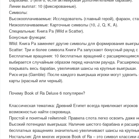
Линии выплат: 10 (фиксированные).
Символы:
Высокооплачиваемые: Исследователь (главный герой), фараон, ста
Низкооплачиваемые: Карточные символы (10, J, Q, K, A).
Специальные: Книга Ра (Wild и Scatter).
Бонусные функции:
Wild: Книга Ра заменяет другие символы для формирования выигр
Scatter: Три и более символа Книги Ра запускают бонусный раунд 
Бесплатные вращения: 10 бесплатных вращений с расширяющимся
выбирается случайным образом перед началом раунда. Расширяю
покрывать весь барабан, увеличивая шансы на крупные выигрыши.
Риск-игра (Gamble): После каждого выигрыша игроки могут удвоить
карты (красный или черный).
Почему Book of Ra Deluxe 6 популярен?
Классическая тематика: Древний Египет всегда привлекает игроков
возможностью найти сокровища.
Простой и понятный геймплей: Правила слота легко освоить даже н
Высокий потенциал выигрыша: Наличие шестого барабана и расши
бесплатных вращениях значительно увеличивают шансы на крупны
Ностальгия: Для многих игроков Book of Ra – это символ классики 