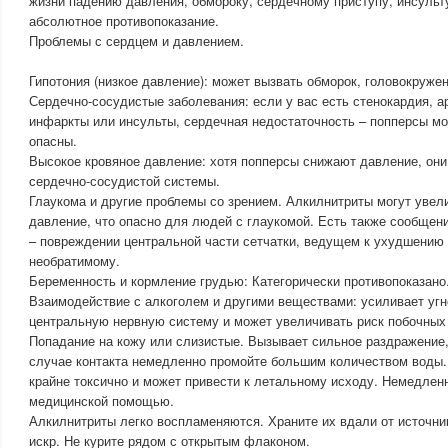
жизни падению давления, обмороку, сердечному приступу, инсульт
абсолютное противопоказание.
Проблемы с сердцем и давлением.
Гипотония (низкое давление): может вызвать обморок, головокружен
Сердечно-сосудистые заболевания: если у вас есть стенокардия, а
инфаркты или инсульты, сердечная недостаточность – попперсы мо
опасны.
Высокое кровяное давление: хотя попперсы снижают давление, они
сердечно-сосудистой системы.
Глаукома и другие проблемы со зрением. Алкилнитриты могут увел
давление, что опасно для людей с глаукомой. Есть также сообщен
– повреждении центральной части сетчатки, ведущем к ухудшению 
необратимому.
Беременность и кормление грудью: Категорически противопоказано
Взаимодействие с алкоголем и другими веществами: усиливает уг
центральную нервную систему и может увеличивать риск побочных
Попадание на кожу или слизистые. Вызывает сильное раздражение,
случае контакта немедленно промойте большим количеством воды.
крайне токсично и может привести к летальному исходу. Немедленн
медицинской помощью.
Алкилнитриты легко воспламеняются. Храните их вдали от источник
искр. Не курите рядом с открытым флаконом.