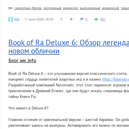
Leprechaun Riches
,
популярный
,
видеослот
,
выполненный
,
ирландской
,
тема
info
17 июня 2025, 02:03
0
921
Book of Ra Deluxe 6: Обзор легенд
новом обличии
Блог им. info
Book of Ra Deluxe 6 – это улучшенная версия классического слота,
покоряет сердца любителей азартных игр и в казино
https://flagman
Разработанный компанией Novomatic, этот слот переносит игроков
приключение в Древний Египет, где они будут искать сокровища фа
тайны Книги Ра.
Что нового в Deluxe 6?
Главное отличие от оригинальной версии – шестой барабан. Он доб
увеличивает шансы на выигрыш. Активировать его можно по желани