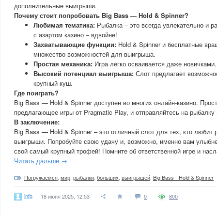
дополнительные выигрыши.
Почему стоит попробовать Big Bass — Hold & Spinner?
Любимая тематика:
Рыбалка – это всегда увлекательно и р
с азартом казино – вдвойне!
Захватывающие функции:
Hold & Spinner и бесплатные вр
множество возможностей для выигрыша.
Простая механика:
Игра легко осваивается даже новичками.
Высокий потенциал выигрыша:
Слот предлагает возможнос
крупный куш.
Где поиграть?
Big Bass — Hold & Spinner доступен во многих онлайн-казино. Прост
предлагающее игры от Pragmatic Play, и отправляйтесь на рыбалк
В заключение:
Big Bass — Hold & Spinner – это отличный слот для тех, кто любит
выигрыши. Попробуйте свою удачу и, возможно, именно вам улыбн
свой самый крупный трофей! Помните об ответственной игре и нас
Читать дальше →
Погружаемся
,
мир
,
рыбалки
,
больших
,
выигрышей
,
Big Bass - Hold & Spinner
info
18 июня 2025, 12:53
0
800