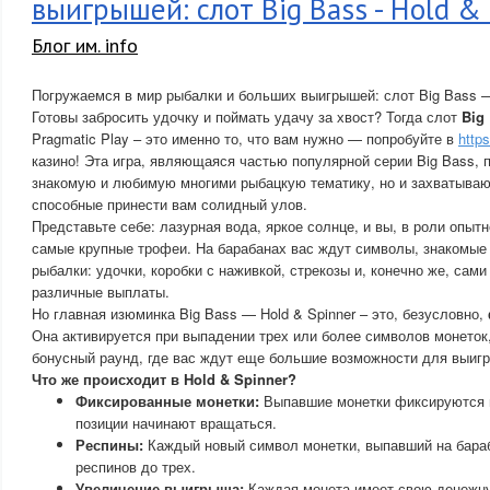
выигрышей: слот Big Bass - Hold &
Блог им. info
Погружаемся в мир рыбалки и больших выигрышей: слот Big Bass — 
Готовы забросить удочку и поймать удачу за хвост? Тогда слот
Big
Pragmatic Play – это именно то, что вам нужно — попробуйте в
http
казино! Эта игра, являющаяся частью популярной серии Big Bass, 
знакомую и любимую многими рыбацкую тематику, но и захватыва
способные принести вам солидный улов.
Представьте себе: лазурная вода, яркое солнце, и вы, в роли опыт
самые крупные трофеи. На барабанах вас ждут символы, знакомы
рыбалки: удочки, коробки с наживкой, стрекозы и, конечно же, сам
различные выплаты.
Но главная изюминка Big Bass — Hold & Spinner – это, безусловно,
Она активируется при выпадении трех или более символов монеток,
бонусный раунд, где вас ждут еще большие возможности для выиг
Что же происходит в Hold & Spinner?
Фиксированные монетки:
Выпавшие монетки фиксируются н
позиции начинают вращаться.
Респины:
Каждый новый символ монетки, выпавший на бараб
респинов до трех.
Увеличение выигрыша:
Каждая монета имеет свою денежну