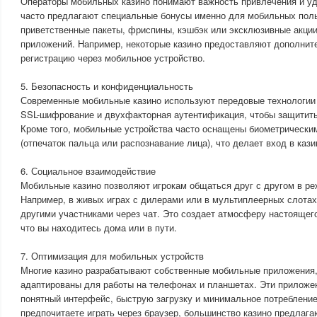
Операторы мобильных казино понимают важность привлечения и уд
часто предлагают специальные бонусы именно для мобильных поль
приветственные пакеты, фриспины, кэшбэк или эксклюзивные акци
приложений. Например, некоторые казино предоставляют дополнит
регистрацию через мобильное устройство.
5. Безопасность и конфиденциальность
Современные мобильные казино используют передовые технологии б
SSL-шифрование и двухфакторная аутентификация, чтобы защитить
Кроме того, мобильные устройства часто оснащены биометрически
(отпечаток пальца или распознавание лица), что делает вход в каз
6. Социальное взаимодействие
Мобильные казино позволяют игрокам общаться друг с другом в ре
Например, в живых играх с дилерами или в мультиплеерных слота
другими участниками через чат. Это создает атмосферу настоящего
что вы находитесь дома или в пути.
7. Оптимизация для мобильных устройств
Многие казино разрабатывают собственные мобильные приложения,
адаптированы для работы на телефонах и планшетах. Эти приложе
понятный интерфейс, быструю загрузку и минимальное потреблени
предпочитаете играть через браузер, большинство казино предлага