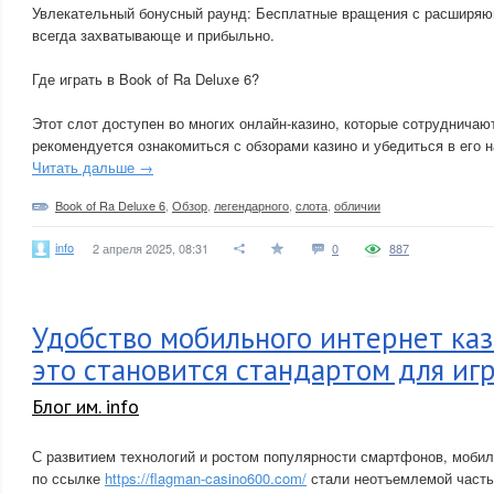
Увлекательный бонусный раунд: Бесплатные вращения с расширя
всегда захватывающе и прибыльно.
Где играть в Book of Ra Deluxe 6?
Этот слот доступен во многих онлайн-казино, которые сотрудничают
рекомендуется ознакомиться с обзорами казино и убедиться в его 
Читать дальше →
Book of Ra Deluxe 6
,
Обзор
,
легендарного
,
слота
,
обличии
info
2 апреля 2025, 08:31
0
887
Удобство мобильного интернет каз
это становится стандартом для иг
Блог им. info
С развитием технологий и ростом популярности смартфонов, мобил
по ссылке
https://flagman-casino600.com/
стали неотъемлемой часть