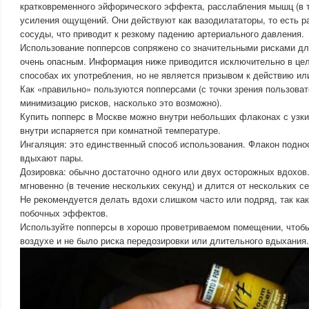
кратковременного эйфорического эффекта, расслабления мышц (в 
усиления ощущений. Они действуют как вазодилататоры, то есть 
сосуды, что приводит к резкому падению артериального давления.
Использование попперсов сопряжено со значительными рисками дл
очень опасным. Информация ниже приводится исключительно в це
способах их употребления, но не является призывом к действию ил
Как «правильно» пользуются попперсами (с точки зрения пользовате
минимизацию рисков, насколько это возможно).
Купить попперс в Москве можно внутри небольших флаконах с узк
внутри испаряется при комнатной температуре.
Ингаляция: это единственный способ использования. Флакон поднос
вдыхают пары.
Дозировка: обычно достаточно одного или двух осторожных вдохов
мгновенно (в течение нескольких секунд) и длится от нескольких с
Не рекомендуется делать вдохи слишком часто или подряд, так как
побочных эффектов.
Используйте попперсы в хорошо проветриваемом помещении, чтобы
воздухе и не было риска передозировки или длительного вдыхания.