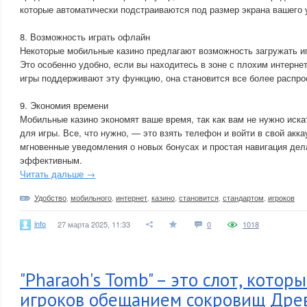
которые автоматически подстраиваются под размер экрана вашего 
8. Возможность играть офлайн
Некоторые мобильные казино предлагают возможность загружать и
Это особенно удобно, если вы находитесь в зоне с плохим интерне
игры поддерживают эту функцию, она становится все более распро
9. Экономия времени
Мобильные казино экономят ваше время, так как вам не нужно иска
для игры. Все, что нужно, — это взять телефон и войти в свой акка
мгновенные уведомления о новых бонусах и простая навигация де
эффективным.
Читать дальше →
Удобство
,
мобильного
,
интернет
,
казино
,
становится
,
стандартом
,
игроков
info
27 марта 2025, 11:33
0
1018
"Pharaoh's Tomb" – это слот, котор
игроков обещанием сокровищ Древ