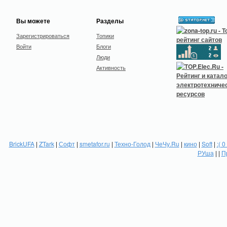
Вы можете
Разделы
Зарегистрироваться
Топики
Войти
Блоги
Люди
Активность
BrickUFA
|
ZTark
|
Софт
|
smetafor.ru
|
Техно-Голод
|
ЧеЧу.Ru
|
кино
|
Soft
|
:( 0
РУша
| |
П