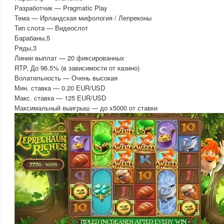
Разработчик — Pragmatic Play
Тема — Ирландская мифология / Лепреконы
Тип слота — Видеослот
Барабаны,5
Ряды,3
Линии выплат — 20 фиксированных
RTP, До 96.5% (в зависимости от казино)
Волатильность — Очень высокая
Мин. ставка — 0.20 EUR/USD
Макс. ставка — 125 EUR/USD
Максимальный выигрыш — до x5000 от ставки