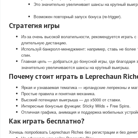
Это значительно увеличивает шансы на крупный выиг
Возможен повторный запуск бонуса (re-trigger).
Стратегия игры
Из-за очень высокой волатильности, рекомендуется играть с 
длительную дистанцию.
Используй банкролл-менеджмент: например, ставь не более 
спин.
Главная цель — добраться до бонусной игры, где благодаря 
значительно увеличиваются шансы на крупный выигрыш.
Почему стоит играть в Leprechaun Rich
Яркая и узнаваемая тематика — ирландские лепреконы и маг
Простые правила и понятная механика.
Высокий потенциал выигрыша — до x5000 от ставки.
Интересные бонусные функции: Sticky Wilds + Free Spins.
Отличная графика, анимация и поддержка мобильных устрой
Как играть бесплатно?
Хочешь попробовать Leprechaun Riches без регистрации и без дене