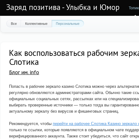
Заряд позитива - Улыбка и Юмор
Топик
Все
Коллективные
Персональные
Как воспользоваться рабочим зерк
Слотика
Блог им. info
Попасть в рабочее зеркало казино Слотика можно через альтернати
регулярно обновляются администраторами сайта. Обычно такие сс
официальных социальных сетях, рассылках или на специализиров
выбирать проверенные источники — только тогда вы гарантированно
актуальному зеркалу без вирусов и фишинговых страниц.
Рекомендуется, чтобы
перейти на рабочее Слотика Казино зеркало 
только те ссылки, которые появляются в официальном чате поддер
верифицированного аккаунта. Также стоит убедиться, что сайт отк