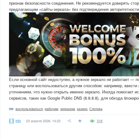
признак безопасности соединения. Не рекомендуется доверять сто
предлагающим «сайты-зеркала» без подтверждения авторитетности
Если основной сайт недоступен, а нужное зеркало не работает — п
страницу или воспользоваться другим способом: например, ввести 
уточнением, что нужно открыть именно зеркало. Иногда помогает и
сервисов, таких как Google Public DNS (8.8.8.8), для обхода блокиро
воспользоваться
,
рабочим
,
зеркалом
,
казино
,
Слотика
info
23 апреля 2026, 14:22
318