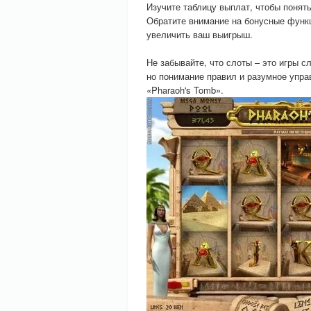
Изучите таблицу выплат, чтобы понят
Обратите внимание на бонусные функц
увеличить ваш выигрыш.
Не забывайте, что слоты – это игры 
но понимание правил и разумное упра
«Pharaoh's Tomb».