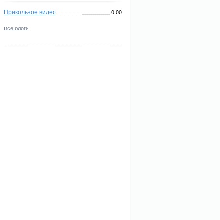
Прикольное видео
0.00
Все блоги