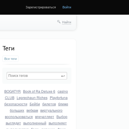
Зарегистрироваться
Войти
Найти
Теги
Все теги
BOGATYR
Book of Ra Deluxe 6
casino
CLUB
Leprechaun Riches
Playfortuna
безопасности
Бейби
билетов
ближе
больших
вебкам
виртуального
воспользоваться
впечатляет
Выбор
выглядит
выполненный
выполняет