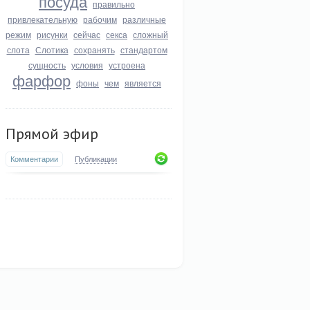
посуда
правильно
привлекательную
рабочим
различные
режим
рисунки
сейчас
секса
сложный
слота
Слотика
сохранять
стандартом
сущность
условия
устроена
фарфор
фоны
чем
является
Прямой эфир
Комментарии
Публикации