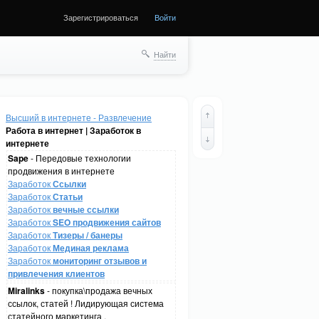
Зарегистрироваться
Войти
Найти
Высший в интернете - Развлечение
Работа в интернет | Заработок в
интернете
Sape
- Передовые технологии
продвижения в интернете
Заработок
Ссылки
Заработок
Статьи
Заработок
вечные ссылки
Заработок
SEO продвижения сайтов
Заработок
Тизеры / банеры
Заработок
Мединая реклама
Заработок
мониторинг отзывов и
привлечения клиентов
Miralinks
- покупка\продажа вечных
ссылок, статей ! Лидирующая система
статейного маркетинга .