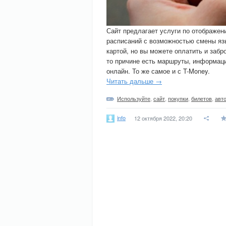
Сайт предлагает услуги по отображе
расписаний с возможностью смены язы
картой, но вы можете оплатить и забр
то причине есть маршруты, информаци
онлайн. То же самое и с T-Money.
Читать дальше →
Используйте
,
сайт
,
покупки
,
билетов
,
авт
info
12 октября 2022, 20:20