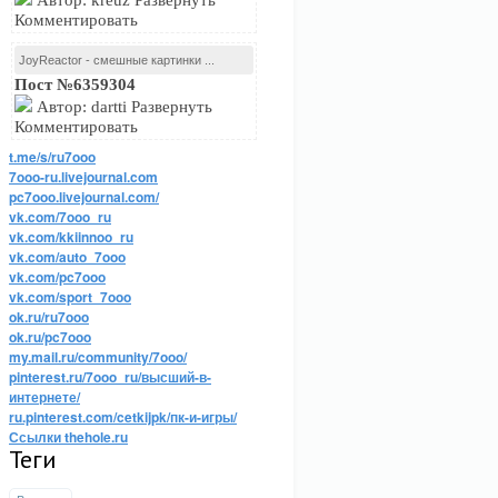
Автор: kreuz Развернуть
Комментировать
JoyReactor - смешные картинки ...
Пост №6359304
Автор: dartti Развернуть
Комментировать
t.me/s/ru7ooo
7ooo-ru.livejournal.com
pc7ooo.livejournal.com/
vk.com/7ooo_ru
vk.com/kkiinnoo_ru
vk.com/auto_7ooo
vk.com/pc7ooo
vk.com/sport_7ooo
ok.ru/ru7ooo
ok.ru/pc7ooo
my.mail.ru/community/7ooo/
pinterest.ru/7ooo_ru/высший-в-
интернете/
ru.pinterest.com/cetkijpk/пк-и-игры/
Ссылки thehole.ru
Теги