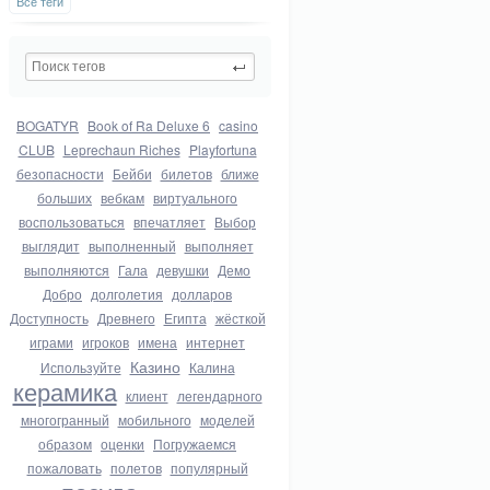
Все теги
BOGATYR
Book of Ra Deluxe 6
casino
CLUB
Leprechaun Riches
Playfortuna
безопасности
Бейби
билетов
ближе
больших
вебкам
виртуального
воспользоваться
впечатляет
Выбор
выглядит
выполненный
выполняет
выполняются
Гала
девушки
Демо
Добро
долголетия
долларов
Доступность
Древнего
Египта
жёсткой
играми
игроков
имена
интернет
Казино
Используйте
Калина
керамика
клиент
легендарного
многогранный
мобильного
моделей
образом
оценки
Погружаемся
пожаловать
полетов
популярный