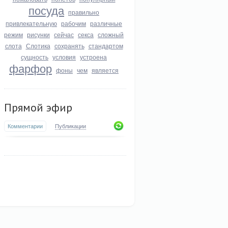
посуда
правильно
привлекательную
рабочим
различные
режим
рисунки
сейчас
секса
сложный
слота
Слотика
сохранять
стандартом
сущность
условия
устроена
фарфор
фоны
чем
является
Прямой эфир
Комментарии
Публикации