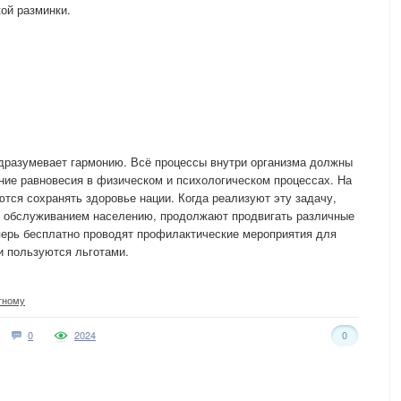
ой разминки.
одразумевает гармонию. Всё процессы внутри организма должны
ние равновесия в физическом и психологическом процессах. На
ются сохранять здоровье нации. Когда реализуют эту задачу,
 обслуживанием населению, продолжают продвигать различные
перь бесплатно проводят профилактические мероприятия для
и пользуются льготами.
тному
0
2024
0