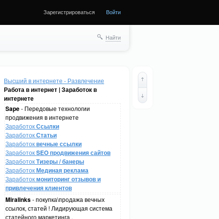
Зарегистрироваться
Войти
Найти
Высший в интернете - Развлечение
Работа в интернет | Заработок в
интернете
Sape
- Передовые технологии
продвижения в интернете
Заработок
Ссылки
Заработок
Статьи
Заработок
вечные ссылки
Заработок
SEO продвижения сайтов
Заработок
Тизеры / банеры
Заработок
Мединая реклама
Заработок
мониторинг отзывов и
привлечения клиентов
Miralinks
- покупка\продажа вечных
ссылок, статей ! Лидирующая система
статейного маркетинга .