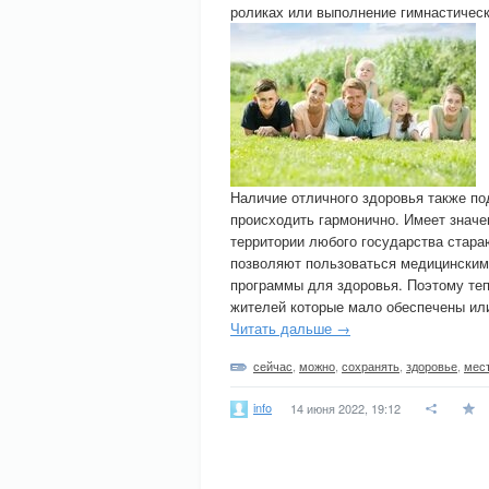
роликах или выполнение гимнастическ
Наличие отличного здоровья также п
происходить гармонично. Имеет значе
территории любого государства стара
позволяют пользоваться медицинским
программы для здоровья. Поэтому те
жителей которые мало обеспечены ил
Читать дальше →
сейчас
,
можно
,
сохранять
,
здоровье
,
мес
info
14 июня 2022, 19:12