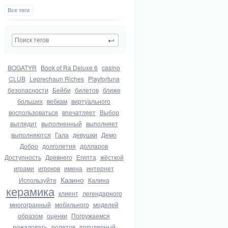
Все теги
BOGATYR
Book of Ra Deluxe 6
casino
CLUB
Leprechaun Riches
Playfortuna
безопасности
Бейби
билетов
ближе
больших
вебкам
виртуального
воспользоваться
впечатляет
Выбор
выглядит
выполненный
выполняет
выполняются
Гала
девушки
Демо
Добро
долголетия
долларов
Доступность
Древнего
Египта
жёсткой
играми
игроков
имена
интернет
Казино
Используйте
Калина
керамика
клиент
легендарного
многогранный
мобильного
моделей
образом
оценки
Погружаемся
пожаловать
полетов
популярный