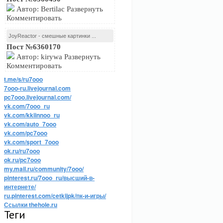
Автор: Bertilac Развернуть
Комментировать
JoyReactor - смешные картинки ...
Пост №6360170
Автор: kirywa Развернуть
Комментировать
t.me/s/ru7ooo
7ooo-ru.livejournal.com
pc7ooo.livejournal.com/
vk.com/7ooo_ru
vk.com/kkiinnoo_ru
vk.com/auto_7ooo
vk.com/pc7ooo
vk.com/sport_7ooo
ok.ru/ru7ooo
ok.ru/pc7ooo
my.mail.ru/community/7ooo/
pinterest.ru/7ooo_ru/высший-в-
интернете/
ru.pinterest.com/cetkijpk/пк-и-игры/
Ссылки thehole.ru
Теги