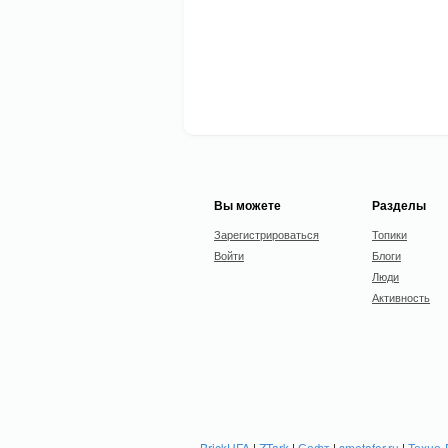
Вы можете
Разделы
Зарегистрироваться
Топики
Войти
Блоги
Люди
Активность
BrickUFA
|
ZTark
|
Софт
|
smetafor.ru
|
Техно-