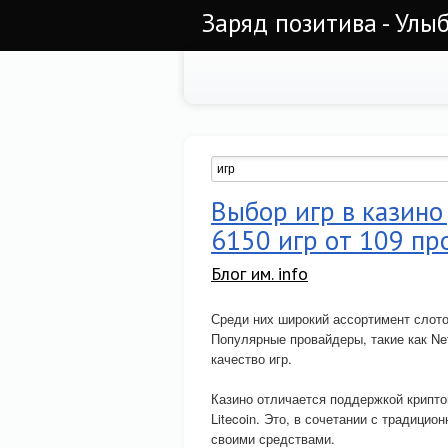
Заряд позитива - Улы
Выбор игр в казино
6150 игр от 109 п
Блог им. info
Среди них широкий ассортимент слотов
Популярные провайдеры, такие как Net
качество игр.
Казино отличается поддержкой крипто
Litecoin. Это, в сочетании с традици
своими средствами.