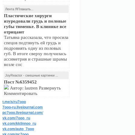
Лента ЯПлакалъ...
Пластические хирурги
изуродовали грудь и половые
губы тюменке. В клинике все
отрицают
Татьяна рассказала, что просила
спецов подтянуть ей грудь и
подровнять одну из половых
губ. В итоге сверху получилась
ассиметрия и страшные шрамы
возле сос
JoyReactor - смешные картинки ...
Пост №6359452
Автор: lautren Развернуть
Комментировать
t.me/s/ru7ooo
7ooo-ru.livejournal.com
pc7ooo.livejournal.com/
vk.com/7ooo_ru
vk.com/kkiinnoo_ru
vk.com/auto_7ooo
vk.com/pc7ooo