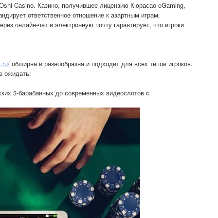
Oshi Casino. Казино, получившее лицензию Кюрасао eGaming,
ндирует ответственное отношение к азартным играм.
рез онлайн-чат и электронную почту гарантирует, что игроки
.ru/
обширна и разнообразна и подходит для всех типов игроков.
е ожидать:
ских 3-барабанных до современных видеослотов с