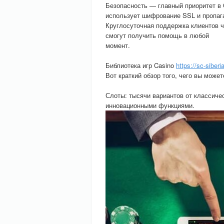
Безопасность — главный приоритет в 
использует шифрование SSL и пропага
Круглосуточная поддержка клиентов че
смогут получить помощь в любой
момент.
Библиотека игр Casino
https://sc-siberia
Вот краткий обзор того, чего вы может
Слоты: тысячи вариантов от классиче
инновационными функциями.