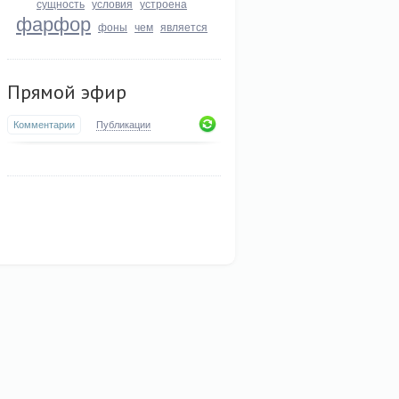
сущность
условия
устроена
фарфор
фоны
чем
является
Прямой эфир
Комментарии
Публикации