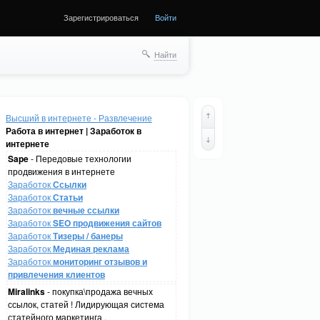
Зарегистрироваться
Войти
Найти
Высший в интернете - Развлечение
Работа в интернет | Заработок в
интернете
Sape
- Передовые технологии
продвижения в интернете
Заработок
Ссылки
Заработок
Статьи
Заработок
вечные ссылки
Заработок
SEO продвижения сайтов
Заработок
Тизеры / банеры
Заработок
Мединая реклама
Заработок
мониторинг отзывов и
привлечения клиентов
Miralinks
- покупка\продажа вечных
ссылок, статей ! Лидирующая система
статейного маркетинга .