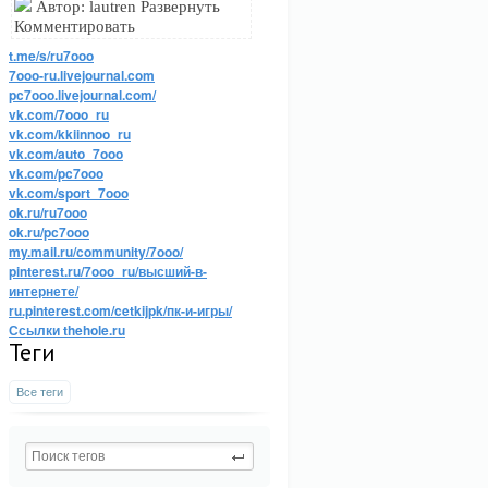
Автор: lautren Развернуть
Комментировать
t.me/s/ru7ooo
7ooo-ru.livejournal.com
pc7ooo.livejournal.com/
vk.com/7ooo_ru
vk.com/kkiinnoo_ru
vk.com/auto_7ooo
vk.com/pc7ooo
vk.com/sport_7ooo
ok.ru/ru7ooo
ok.ru/pc7ooo
my.mail.ru/community/7ooo/
pinterest.ru/7ooo_ru/высший-в-
интернете/
ru.pinterest.com/cetkijpk/пк-и-игры/
Ссылки thehole.ru
Теги
Все теги