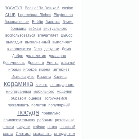
BOGATYR
Book of Ra Deluxe 6
casino
CLUB
Leprechaun Riches
Playfortuna
безопасности
Бейби
билетов
ближе
больших
вебкам
виртуального
воспользоваться
впечатляет
Выбор
выглядит
выполненный
выполняет
выполняются
Гала
девушки
Демо
Добро
долголетия
долларов
Доступность
Древнего
Египта
жёсткой
играми
игроков
имена
интернет
Казино
Используйте
Калина
керамика
клиент
легендарного
многогранный
мобильного
моделей
образом
оценки
Погружаемся
пожаловать
полетов
популярный
посуда
правильно
привлекательную
рабочим
различные
режим
рисунки
сейчас
секса
сложный
слота
Слотика
сохранять
стандартом