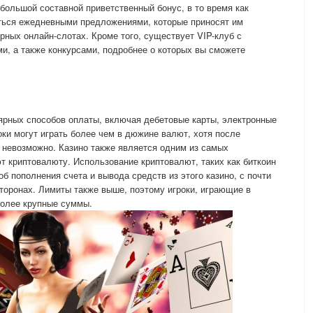
большой составной приветственный бонус, в то время как
аться ежедневными предложениями, которые приносят им
ных онлайн-слотах. Кроме того, существует VIP-клуб с
и, а также конкурсами, подробнее о которых вы сможете
ярных способов оплаты, включая дебетовые карты, электронные
оки могут играть более чем в дюжине валют, хотя после
 невозможно. Казино также является одним из самых
т криптовалюту. Использование криптовалют, таких как биткоин
 пополнения счета и вывода средств из этого казино, с почти
торонах. Лимиты также выше, поэтому игроки, играющие в
более крупные суммы.