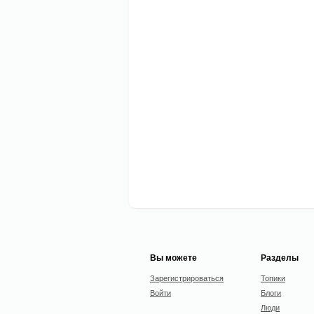
Вы можете
Разделы
Зарегистрироваться
Топики
Войти
Блоги
Люди