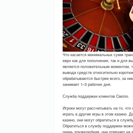
Что касается минимальных сумм транз
евро как для пополнения, так и для в
является положительным моментом, та
вывода средств относительно коротки
обрабатываются быстрее всего, за ни
занимает 1–3 рабочих дня.
Служба поддержки клиентов Casino.
Игроки могут рассчитывать на то, что
играть в другие игры в этом казино. 
казино, они могут обратиться в служб
Обратиться в службу поддержки можно
очень дружелюбная, она отвечает на в