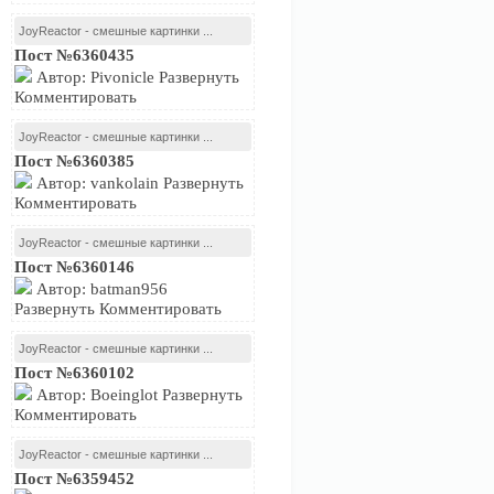
JoyReactor - смешные картинки ...
Пост №6360435
Автор: Pivonicle Развернуть
Комментировать
JoyReactor - смешные картинки ...
Пост №6360385
Автор: vankolain Развернуть
Комментировать
JoyReactor - смешные картинки ...
Пост №6360146
Автор: batman956
Развернуть Комментировать
JoyReactor - смешные картинки ...
Пост №6360102
Автор: Boeinglot Развернуть
Комментировать
JoyReactor - смешные картинки ...
Пост №6359452