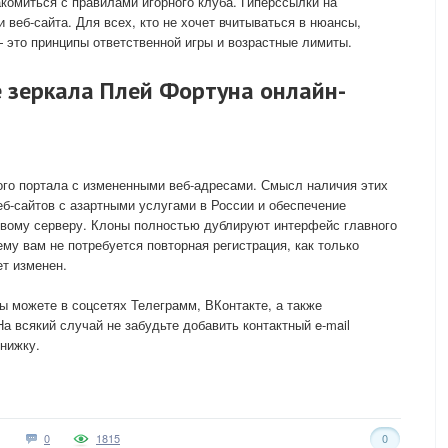
акомиться с правилами игорного клуба. Гиперссылки на
веб-сайта. Для всех, кто не хочет вчитываться в нюансы,
это принципы ответственной игры и возрастные лимиты.
е зеркала Плей Фортуна онлайн-
ного портала с измененными веб-адресами. Смысл наличия этих
еб-сайтов с азартными услугами в России и обеспечение
овому серверу. Клоны полностью дублируют интерфейс главного
ему вам не потребуется повторная регистрация, как только
ет изменен.
ы можете в соцсетях Телеграмм, ВКонтакте, а также
а всякий случай не забудьте добавить контактный e-mail
книжку.
0
1815
0