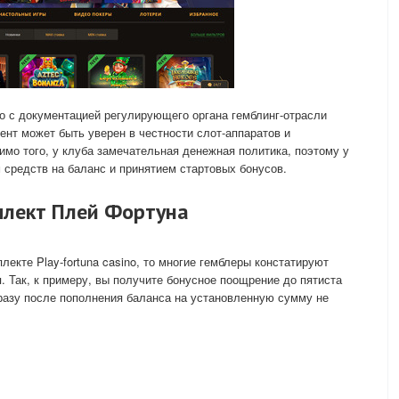
но с документацией регулирующего органа гемблинг-отрасли
ент может быть уверен в честности слот-аппаратов и
мо того, у клуба замечательная денежная политика, поэтому у
 средств на баланс и принятием стартовых бонусов.
плект Плей Фортуна
лекте Play-fortuna casino, то многие гемблеры констатируют
. Так, к примеру, вы получите бонусное поощрение до пятиста
разу после пополнения баланса на установленную сумму не