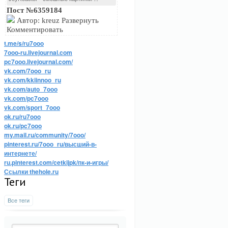
Пост №6359184
Автор: kreuz Развернуть
Комментировать
t.me/s/ru7ooo
7ooo-ru.livejournal.com
pc7ooo.livejournal.com/
vk.com/7ooo_ru
vk.com/kkiinnoo_ru
vk.com/auto_7ooo
vk.com/pc7ooo
vk.com/sport_7ooo
ok.ru/ru7ooo
ok.ru/pc7ooo
my.mail.ru/community/7ooo/
pinterest.ru/7ooo_ru/высший-в-
интернете/
ru.pinterest.com/cetkijpk/пк-и-игры/
Ссылки thehole.ru
Теги
Все теги