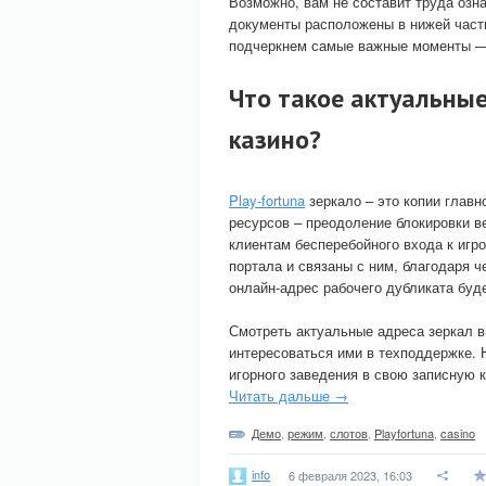
Возможно, вам не составит труда озн
документы расположены в нижей части 
подчеркнем самые важные моменты — 
Что такое актуальны
казино?
Play-fortuna
зеркало – это копии глав
ресурсов – преодоление блокировки в
клиентам бесперебойного входа к игр
портала и связаны с ним, благодаря ч
онлайн-адрес рабочего дубликата буд
Смотреть актуальные адреса зеркал в
интересоваться ими в техподдержке. Н
игорного заведения в свою записную 
Читать дальше →
Демо
,
режим
,
слотов
,
Playfortuna
,
casino
info
6 февраля 2023, 16:03