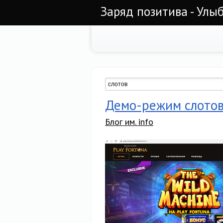
Заряд позитива - Улы
Демо-режим слотов 
Блог им. info