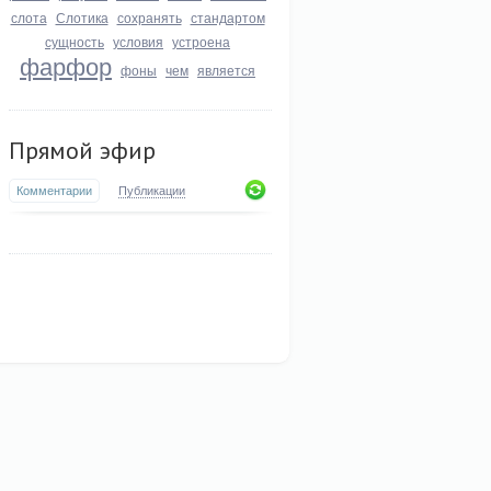
слота
Слотика
сохранять
стандартом
сущность
условия
устроена
фарфор
фоны
чем
является
Прямой эфир
Комментарии
Публикации