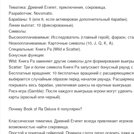
Тематика: Древний Египет, приключения, сокровища.
Разработчик: Novomatic.
Барабаны: 5 (или 6, если активирован дополнительный барабан).
Линии выплат: 10 (фиксированные).
Символы:
Высокооплачиваемые: Исследователь (главный герой), фараон, ста
Низкооплачиваемые: Карточные символы (10, J, Q, K, A).
Специальные: Книга Ра (Wild и Scatter).
Бонусные функции:
Wild: Книга Ра заменяет другие символы для формирования выигр
Scatter: Три и более символа Книги Ра запускают бонусный раунд 
Бесплатные вращения: 10 бесплатных вращений с расширяющимся
выбирается случайным образом перед началом раунда. Расширяю
покрывать весь барабан, увеличивая шансы на крупные выигрыши.
Риск-игра (Gamble): После каждого выигрыша игроки могут удвоить
карты (красный или черный).
Почему Book of Ra Deluxe 6 популярен?
Классическая тематика: Древний Египет всегда привлекает игроков
возможностью найти сокровища.
Простой и понятный геймплей: Правила слота легко освоить даже н