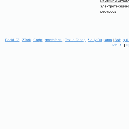
BrickUFA
|
ZTark
|
Софт
|
smetafor.ru
|
Техно-Голод
|
ЧеЧу.Ru
|
кино
|
Soft
|
:( 0
РУша
| |
П