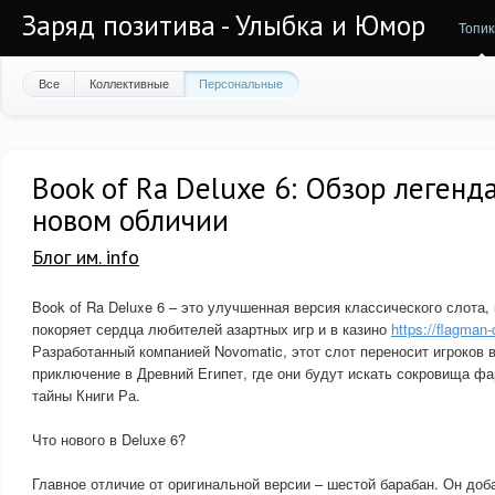
Заряд позитива - Улыбка и Юмор
Топик
Все
Коллективные
Персональные
Book of Ra Deluxe 6: Обзор легенд
новом обличии
Блог им. info
Book of Ra Deluxe 6 – это улучшенная версия классического слота,
покоряет сердца любителей азартных игр и в казино
https://flagman
Разработанный компанией Novomatic, этот слот переносит игроков
приключение в Древний Египет, где они будут искать сокровища фа
тайны Книги Ра.
Что нового в Deluxe 6?
Главное отличие от оригинальной версии – шестой барабан. Он доб