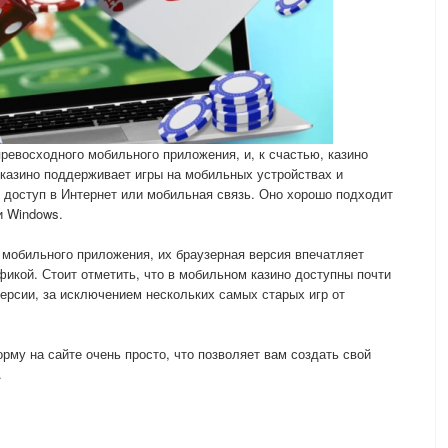
ревосходного мобильного приложения, и, к счастью, казино
 казино поддерживает игры на мобильных устройствах и
о доступ в Интернет или мобильная связь. Оно хорошо подходит
и Windows.
 мобильного приложения, их браузерная версия впечатляет
фикой. Стоит отметить, что в мобильном казино доступны почти
версии, за исключением нескольких самых старых игр от
рму на сайте очень просто, что позволяет вам создать свой
.