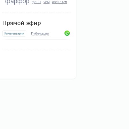
фарфор
фоны
чем
является
Прямой эфир
Комментарии
Публикации