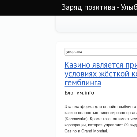
Заряд позитива - Улы
Казино является пр
условиях жёсткой к
гемблинга
Блог им. info
Эта платформа для онлайн-гемблинга у
казино полностью лицензирован орган
(Kahnawake). Кроме того, он имеет ч
корпорации, которая управляет 29 выд
Casino и Grand Mondial.