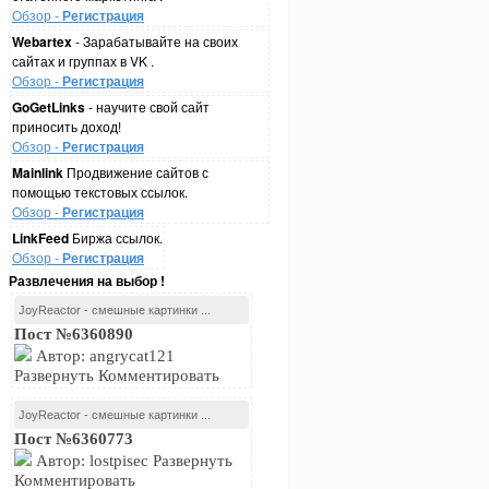
Обзор -
Регистрация
Webartex
- Зарабатывайте на своих
сайтах и группах в VK .
Обзор -
Регистрация
GoGetLinks
- научите свой сайт
приносить доход!
Обзор -
Регистрация
Mainlink
Продвижение сайтов с
помощью текстовых ссылок.
Обзор -
Регистрация
LinkFeed
Биржа ссылок.
Обзор -
Регистрация
Развлечения на выбор !
JoyReactor - смешные картинки ...
Пост №6360890
Автор: angrycat121
Развернуть Комментировать
JoyReactor - смешные картинки ...
Пост №6360773
Автор: lostpisec Развернуть
Комментировать