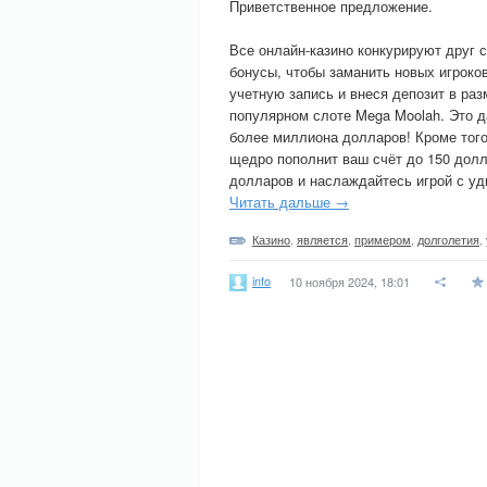
Приветственное предложение.
Все онлайн-казино конкурируют друг 
бонусы, чтобы заманить новых игроков
учетную запись и внеся депозит в ра
популярном слоте Mega Moolah. Это д
более миллиона долларов! Кроме того,
щедро пополнит ваш счёт до 150 долл
долларов и наслаждайтесь игрой с у
Читать дальше →
Казино
,
является
,
примером
,
долголетия
,
info
10 ноября 2024, 18:01