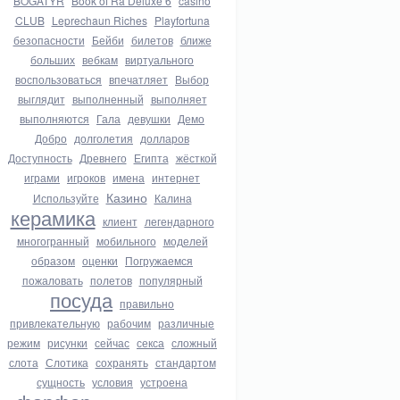
BOGATYR
Book of Ra Deluxe 6
casino
CLUB
Leprechaun Riches
Playfortuna
безопасности
Бейби
билетов
ближе
больших
вебкам
виртуального
воспользоваться
впечатляет
Выбор
выглядит
выполненный
выполняет
выполняются
Гала
девушки
Демо
Добро
долголетия
долларов
Доступность
Древнего
Египта
жёсткой
играми
игроков
имена
интернет
Казино
Используйте
Калина
керамика
клиент
легендарного
многогранный
мобильного
моделей
образом
оценки
Погружаемся
пожаловать
полетов
популярный
посуда
правильно
привлекательную
рабочим
различные
режим
рисунки
сейчас
секса
сложный
слота
Слотика
сохранять
стандартом
сущность
условия
устроена