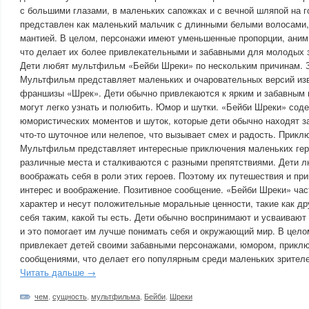
с большими глазами, в маленьких сапожках и с вечной шляпой на 
представлен как маленький мальчик с длинными белыми волосами,
мантией. В целом, персонажи имеют уменьшенные пропорции, аним
что делает их более привлекательными и забавными для молодых 
Дети любят мультфильм «Бейби Шреки» по нескольким причинам. 
Мультфильм представляет маленьких и очаровательных версий из
франшизы «Шрек». Дети обычно привлекаются к ярким и забавным 
могут легко узнать и полюбить. Юмор и шутки. «Бейби Шреки» сод
юмористических моментов и шуток, которые дети обычно находят з
что-то шуточное или нелепое, что вызывает смех и радость. Прикл
Мультфильм представляет интересные приключения маленьких гер
различные места и сталкиваются с разными препятствиями. Дети л
воображать себя в роли этих героев. Поэтому их путешествия и п
интерес и воображение. Позитивное сообщение. «Бейби Шреки» час
характер и несут положительные моральные ценности, такие как др
себя таким, какой ты есть. Дети обычно воспринимают и усваивают
и это помогает им лучше понимать себя и окружающий мир. В цело
привлекает детей своими забавными персонажами, юмором, прикл
сообщениями, что делает его популярным среди маленьких зрителе
Читать дальше →
чем
,
сущность
,
мультфильма
,
Бейби
,
Шреки