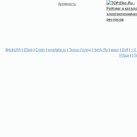
Активность
BrickUFA
|
ZTark
|
Софт
|
smetafor.ru
|
Техно-Голод
|
ЧеЧу.Ru
|
кино
|
Soft
|
:( 0
РУша
| |
П