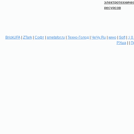
BrickUFA
|
ZTark
|
Софт
|
smetafor.ru
|
Техно-Голод
|
ЧеЧу.Ru
|
кино
|
Soft
|
:( 0
РУша
| |
П